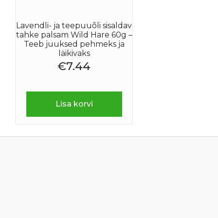
Lavendli- ja teepuuõli sisaldav
tahke palsam Wild Hare 60g –
Teeb juuksed pehmeks ja
läikivaks
€
7.44
Lisa korvi