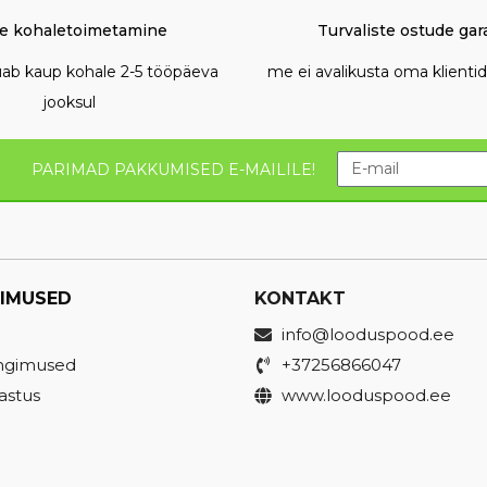
re kohaletoimetamine
Turvaliste ostude gara
õuab kaup kohale 2-5 tööpäeva
me ei avalikusta oma klient
jooksul
PARIMAD PAKKUMISED E-MAILILE!
IMUSED
KONTAKT
info@looduspood.ee
ingimused
+37256866047
astus
www.looduspood.ee