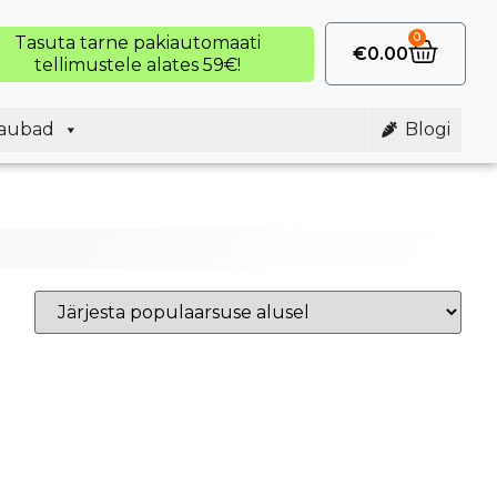
0
Tasuta tarne pakiautomaati
€
0.00
tellimustele alates 59€!
aubad
Blogi