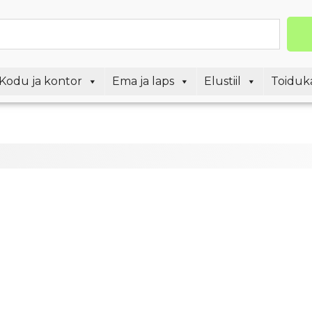
Kodu ja kontor
Ema ja laps
Elustiil
Toiduk